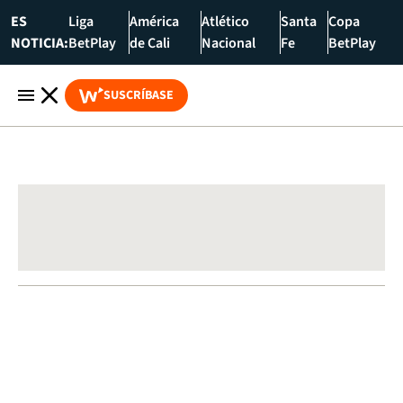
ES
Liga
América
Atlético
Santa
Copa
NOTICIA:
BetPlay
de Cali
Nacional
Fe
BetPlay
SUSCRÍBASE