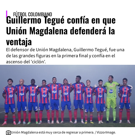
FÚTBOL COLOMBIANO
Guillermo Tegué confía en que
Unión Magdalena defenderá la
ventaja
El defensor de Unión Magdalena, Guillermo Tegué, fue una
de las grandes figuras en la primera final y confía en el
ascenso del 'ciclón'.
Unión Magdalena está muy cerca de regresar a primera. / VizzorImage.