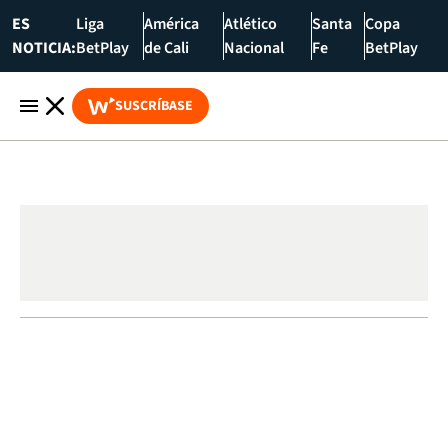
ES
Liga
América
Atlético
Santa
Copa
NOTICIA:
BetPlay
de Cali
Nacional
Fe
BetPlay
SUSCRÍBASE