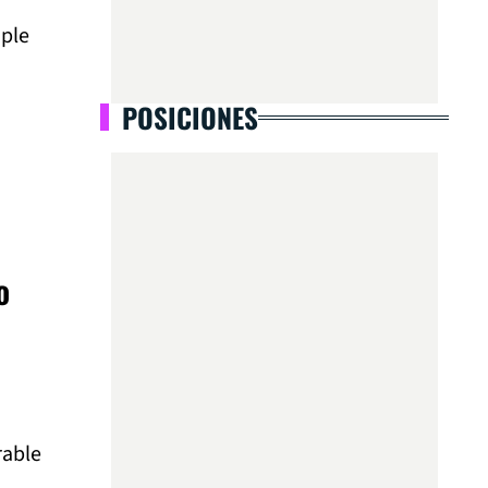
iple
POSICIONES
o
rable