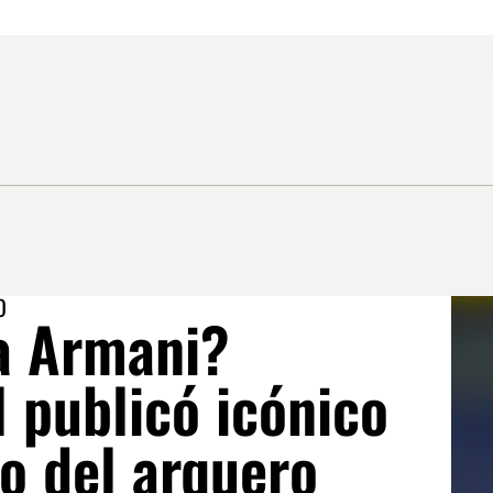
O
a Armani?
 publicó icónico
 del arquero