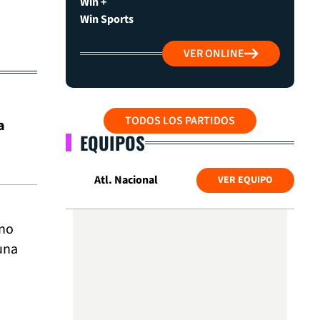
Win +
Win Sports
VER ONLINE
TODOS LOS PARTIDOS
a
EQUIPOS
Atl. Nacional
VER EQUIPO
ino
 una