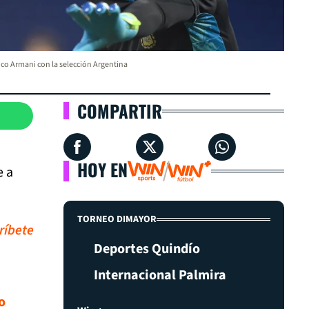
co Armani con la selección Argentina
COMPARTIR
HOY EN
e a
TORNEO DIMAYOR
ríbete
Deportes Quindío
Internacional Palmira
o