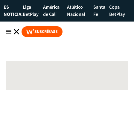
ES
Liga
América
Atlético
Santa
Copa
NOTICIA:
BetPlay
de Cali
Nacional
Fe
BetPlay
SUSCRÍBASE