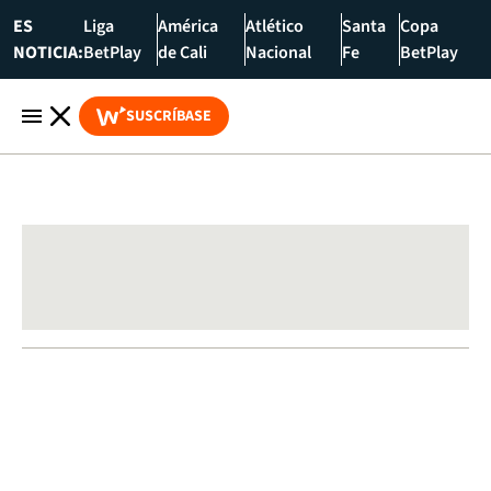
ES
Liga
América
Atlético
Santa
Copa
NOTICIA:
BetPlay
de Cali
Nacional
Fe
BetPlay
SUSCRÍBASE