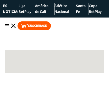
ES
Liga
América
Atlético
Santa
Copa
NOTICIA:
BetPlay
de Cali
Nacional
Fe
BetPlay
SUSCRÍBASE