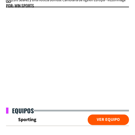
¡Luís Suárez y una noticia bomba! Cambiaría de liga en Europa - VizzorImage
POR: WIN SPORTS
EQUIPOS
Sporting
VER EQUIPO