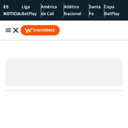
ES
Liga
América
Atlético
Santa
Copa
NOTICIA:
BetPlay
de Cali
Nacional
Fe
BetPlay
SUSCRÍBASE