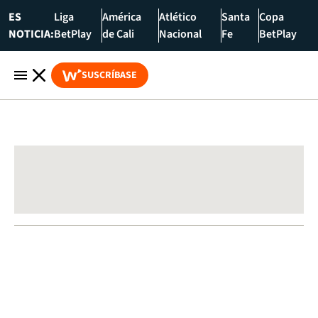
ES
Liga
América
Atlético
Santa
Copa
NOTICIA:
BetPlay
de Cali
Nacional
Fe
BetPlay
SUSCRÍBASE