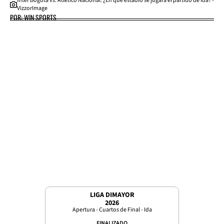
Inter Bogotá vs. Atlético Nacional: ¿En qué estadio se jugará el partido de ida? -
VizzorImage
POR: WIN SPORTS
LIGA DIMAYOR
2026
Apertura - Cuartos de Final - Ida
FINALIZADO