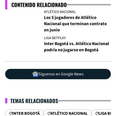
CONTENIDO RELACIONADO
ATLÉTICO NACIONAL
Los 5 jugadores de Atlético
Nacional que terminan contrato
en junio
LIGA BETPLAY
Inter Bogotá vs. Atlético Nacional
podría no jugarse en Bogotá
Síguenos en Google News
TEMAS RELACIONADOS
INTER BOGOTÁ
ATLÉTICO NACIONAL
LIGA BET