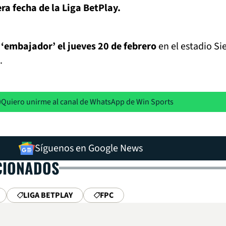
ra fecha de la Liga BetPlay.
al ‘embajador’ el jueves 20 de febrero
en el estadio Si
.
Quiero unirme al canal de WhatsApp de Win Sports
Síguenos en Google News
CIONADOS
LIGA BETPLAY
FPC