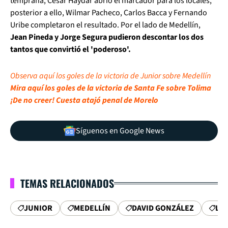
temprana, César Haydar abrió el marcador para los locales,
posterior a ello, Wilmar Pacheco, Carlos Bacca y Fernando
Uribe completaron el resultado. Por el lado de Medellín,
Jean Pineda y Jorge Segura pudieron descontar los dos
tantos que convirtió el 'poderoso'.
Observa aquí los goles de la victoria de Junior sobre Medellín
Mira aquí los goles de la victoria de Santa Fe sobre Tolima
¡De no creer! Cuesta atajó penal de Morelo
Síguenos en Google News
TEMAS RELACIONADOS
JUNIOR
MEDELLÍN
DAVID GONZÁLEZ
LIG