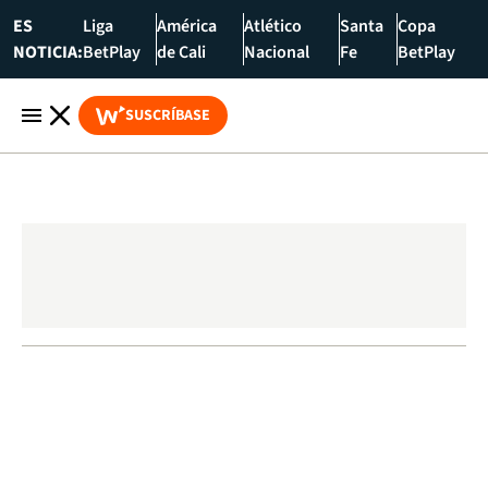
ES
Liga
América
Atlético
Santa
Copa
NOTICIA:
BetPlay
de Cali
Nacional
Fe
BetPlay
SUSCRÍBASE