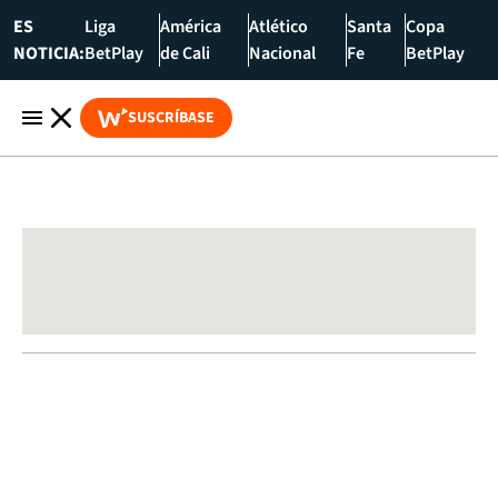
ES
Liga
América
Atlético
Santa
Copa
NOTICIA:
BetPlay
de Cali
Nacional
Fe
BetPlay
SUSCRÍBASE