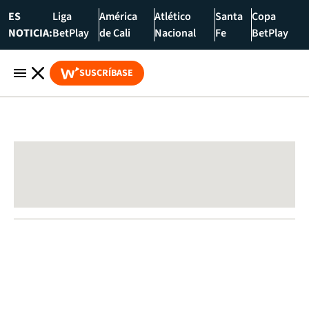
ES
Liga
América
Atlético
Santa
Copa
NOTICIA:
BetPlay
de Cali
Nacional
Fe
BetPlay
SUSCRÍBASE