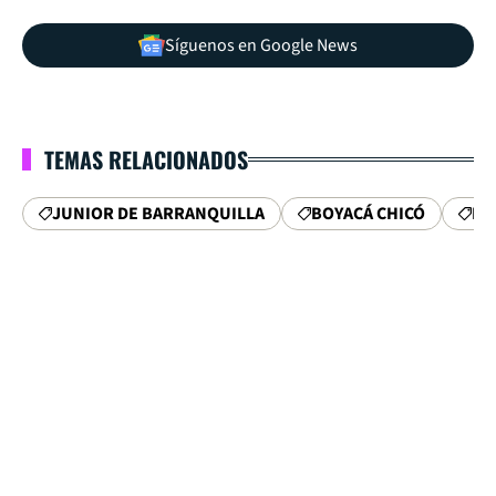
Síguenos en Google News
TEMAS RELACIONADOS
JUNIOR DE BARRANQUILLA
BOYACÁ CHICÓ
LI