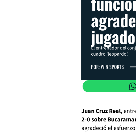
funcio
agrade
jugado
El entrenador del conj
cuadro 'leopardo'.
POR: WIN SPORTS
Juan Cruz Real
, ent
2-0 sobre Bucaram
agradeció el esfuerzo