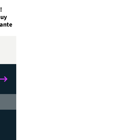
!
muy
 ante