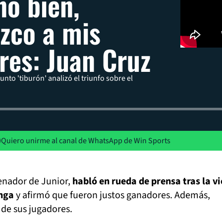
nó bien,
zco a mis
res: Juan Cruz
unto 'tiburón' analizó el triunfo sobre el
Quiero unirme al canal de WhatsApp de Win Sports
renador de Junior,
habló en rueda de prensa tras la vi
anga
y afirmó que fueron justos ganadores. Además,
 de sus jugadores.