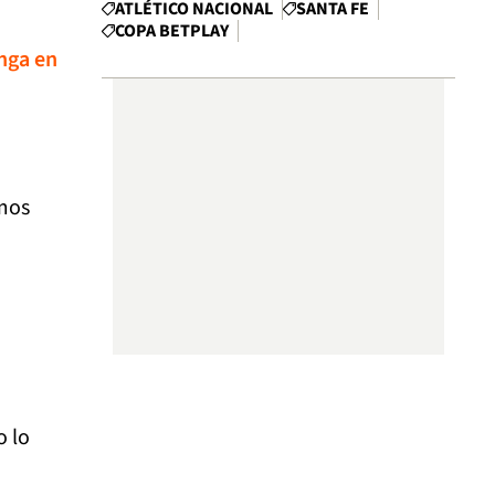
ATLÉTICO NACIONAL
SANTA FE
COPA BETPLAY
anga en
imos
o lo