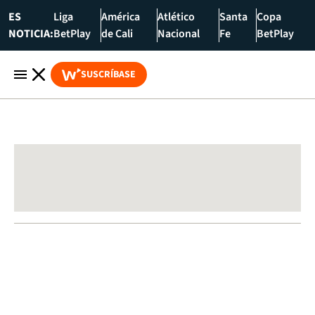
ES
Liga
América
Atlético
Santa
Copa
NOTICIA:
BetPlay
de Cali
Nacional
Fe
BetPlay
SUSCRÍBASE