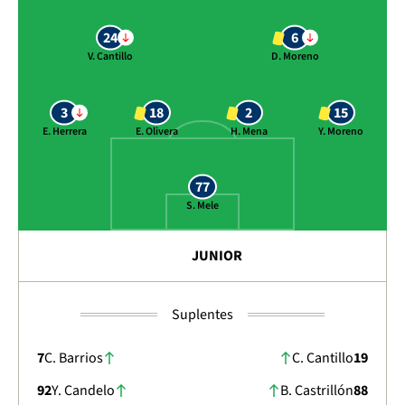
24
6
V. Cantillo
D. Moreno
3
18
2
15
E. Herrera
E. Olivera
H. Mena
Y. Moreno
77
S. Mele
JUNIOR
Suplentes
7
C. Barrios
C. Cantillo
19
92
Y. Candelo
B. Castrillón
88