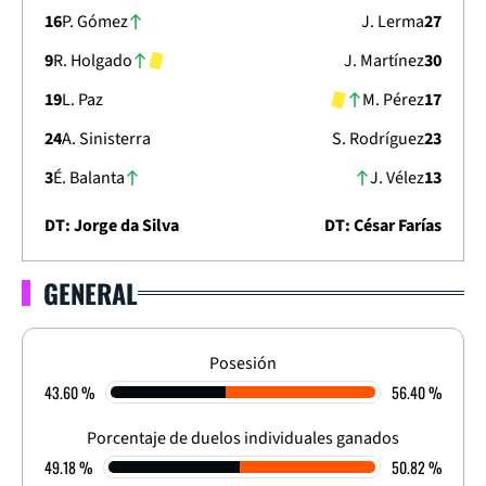
16
P. Gómez
J. Lerma
27
9
R. Holgado
J. Martínez
30
19
L. Paz
M. Pérez
17
24
A. Sinisterra
S. Rodríguez
23
3
É. Balanta
J. Vélez
13
DT: Jorge da Silva
DT: César Farías
GENERAL
LIGA DIMAYOR 2024
CLAUSURA - CUADRANGULAR - FECHA 6
1
-
0
Posesión
43.60 %
56.40 %
FINALIZADO
Porcentaje de duelos individuales ganados
49.18 %
50.82 %