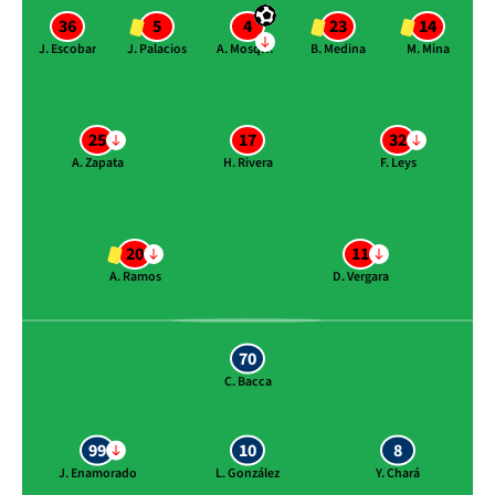
36
5
4
23
14
J. Escobar
J. Palacios
A. Mosquera
B. Medina
M. Mina
25
17
32
A. Zapata
H. Rivera
F. Leys
20
11
A. Ramos
D. Vergara
70
C. Bacca
99
10
8
J. Enamorado
L. González
Y. Chará