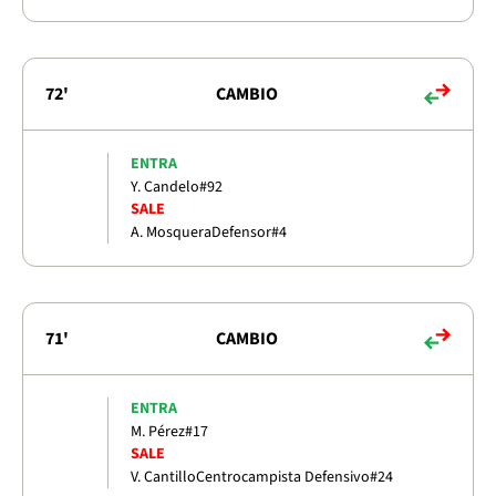
72'
CAMBIO
ENTRA
Y. Candelo
#92
SALE
A. Mosquera
Defensor
#4
71'
CAMBIO
ENTRA
M. Pérez
#17
SALE
V. Cantillo
Centrocampista Defensivo
#24