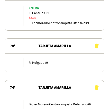
ENTRA
C. Cantillo
#19
SALE
J. Enamorado
Centrocampista Ofensivo
#99
78'
TARJETA AMARILLA
R. Holgado
#9
74'
TARJETA AMARILLA
Didier Moreno
Centrocampista Defensivo
#6