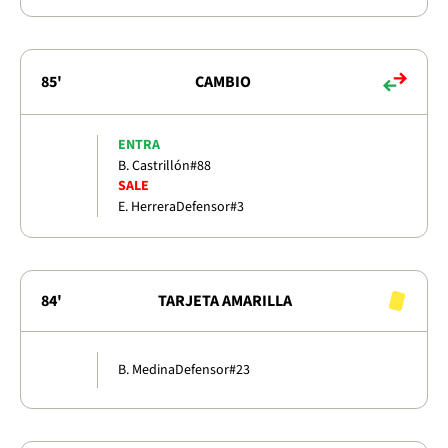
85'
CAMBIO
ENTRA
B. Castrillón
#88
SALE
E. Herrera
Defensor
#3
84'
TARJETA AMARILLA
B. Medina
Defensor
#23