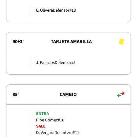
E. Olivera
Defensor
#18
90+3'
TARJETA AMARILLA
J. Palacios
Defensor
#5
85'
CAMBIO
ENTRA
Pipe Gómez
#16
SALE
D. Vergara
Delantero
#11