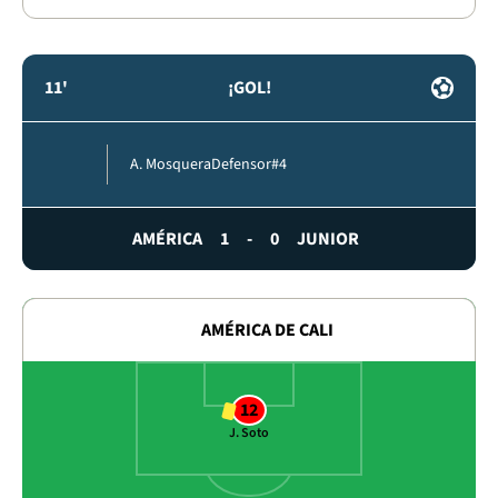
11'
¡GOL!
A. Mosquera
Defensor
#4
AMÉRICA
1
-
0
JUNIOR
AMÉRICA DE CALI
12
J. Soto