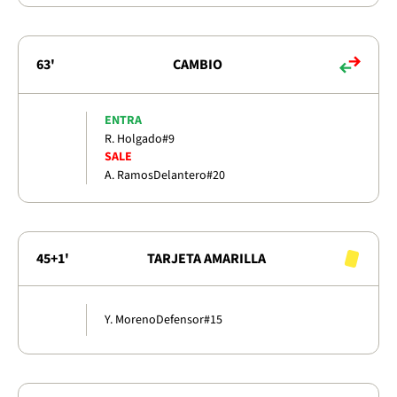
63'
CAMBIO
ENTRA
R. Holgado
#9
SALE
A. Ramos
Delantero
#20
45+1'
TARJETA AMARILLA
Y. Moreno
Defensor
#15