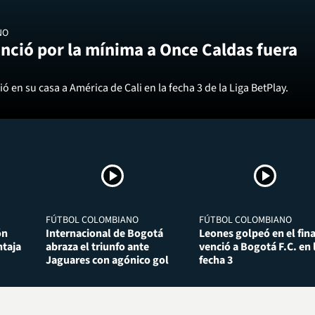
NO
nció por la mínima a Once Caldas fuera
ó en su casa a América de Cali en la fecha 3 de la Liga BetPlay.
FÚTBOL COLOMBIANO
FÚTBOL COLOMBIANO
ón
Internacional de Bogotá
Leones golpeó en el fina
taja
abraza el triunfo ante
venció a Bogotá F.C. en 
Jaguares con agónico gol
fecha 3