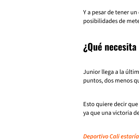
Y a pesar de tener un
posibilidades de mete
¿Qué necesita J
Junior llega a la últ
puntos, dos menos qu
Esto quiere decir que 
ya que una victoria de 
Deportivo Cali estaría