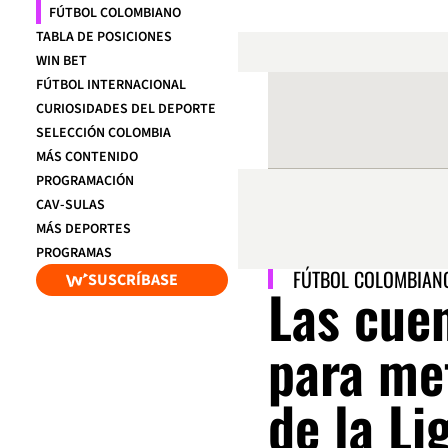
FÚTBOL COLOMBIANO
TABLA DE POSICIONES
WIN BET
FÚTBOL INTERNACIONAL
CURIOSIDADES DEL DEPORTE
SELECCIÓN COLOMBIA
MÁS CONTENIDO
PROGRAMACIÓN
CAV-SULAS
MÁS DEPORTES
PROGRAMAS
FÚTBOL COLOMBIAN
SUSCRÍBASE
Las cuen
para met
de la Li