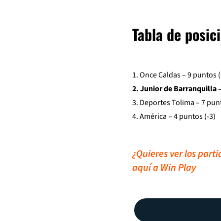
Tabla de posic
1. Once Caldas – 9 puntos (
2. Junior de Barranquilla 
3. Deportes Tolima – 7 punt
4. América – 4 puntos (-3)
¿Quieres ver los part
aquí a Win Play