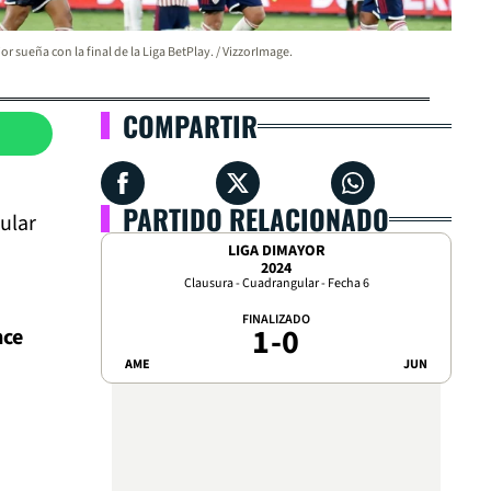
or sueña con la final de la Liga BetPlay. / VizzorImage.
COMPARTIR
PARTIDO RELACIONADO
ular
LIGA DIMAYOR
2024
Clausura - Cuadrangular - Fecha 6
FINALIZADO
1
-
0
nce
AME
JUN