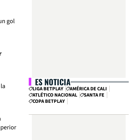
un gol
r
ES NOTICIA
la
LIGA BETPLAY
AMÉRICA DE CALI
ATLÉTICO NACIONAL
SANTA FE
COPA BETPLAY
n
uperior