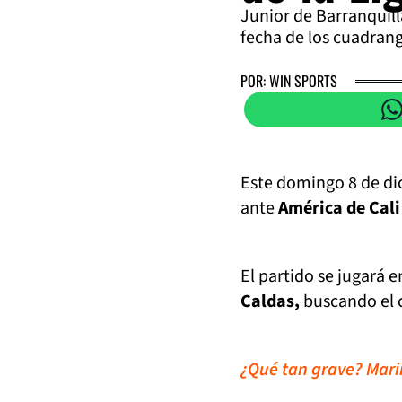
Junior de Barranquill
fecha de los cuadrangu
POR: WIN SPORTS
Este domingo 8 de dic
ante
América de Cali
El partido se jugará 
Caldas,
buscando el cl
¿Qué tan grave? Marin