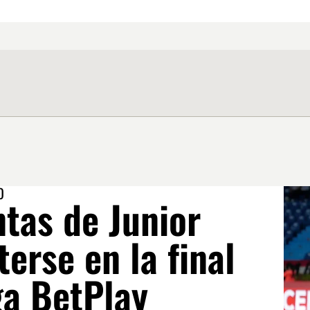
O
tas de Junior
erse en la final
ga BetPlay