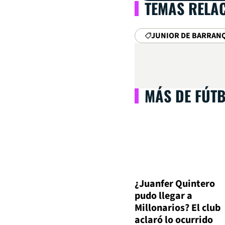
TEMAS RELA
JUNIOR DE BARRAN
MÁS DE FÚT
¿Juanfer Quintero
pudo llegar a
Millonarios? El club
aclaró lo ocurrido