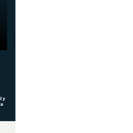
l y
la