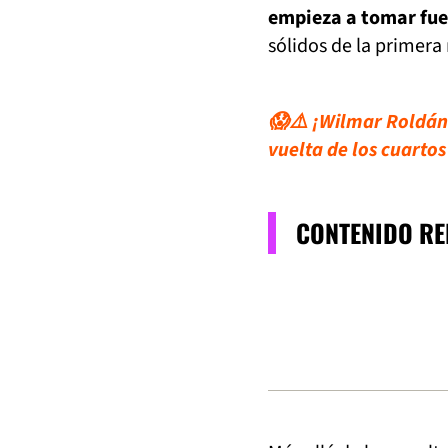
empieza a tomar fue
sólidos de la primera
😱⚠️ ¡Wilmar Roldán e
vuelta de los cuartos
CONTENIDO R