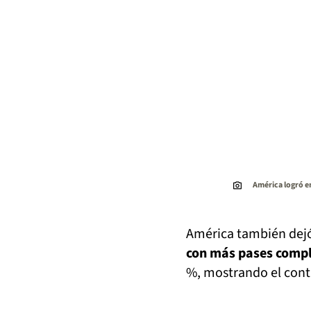
América logró em
América también dej
con más pases comp
%, mostrando el contr