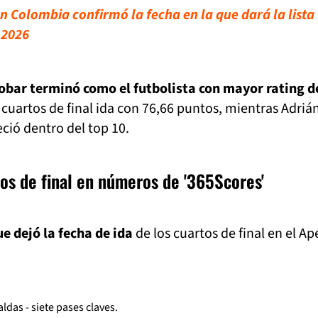
n Colombia confirmó la fecha en la que dará la lista
 2026
obar terminó como el futbolista con mayor rating d
 cuartos de final ida con 76,66 puntos, mientras Adriá
ió dentro del top 10.
tos de final en números de '365Scores'
e dejó la fecha de ida
de los cuartos de final en el Ap
ldas - siete pases claves.