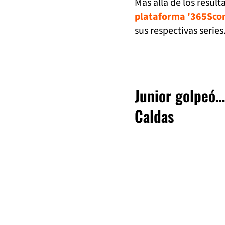
Más allá de los resul
plataforma '365Scor
sus respectivas series
Junior golpeó…
Caldas