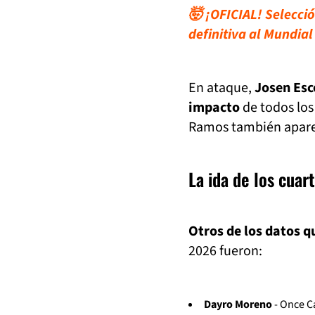
🤯 ¡OFICIAL! Selecció
definitiva al Mundial
En ataque,
Josen Esc
impacto
de todos los
Ramos también aparec
La ida de los cuar
Otros de los datos qu
2026 fueron:
Dayro Moreno
- Once Ca