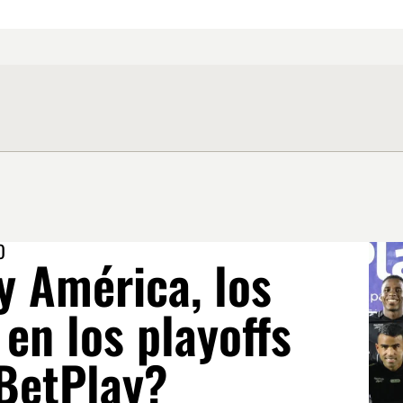
O
y América, los
en los playoffs
 BetPlay?