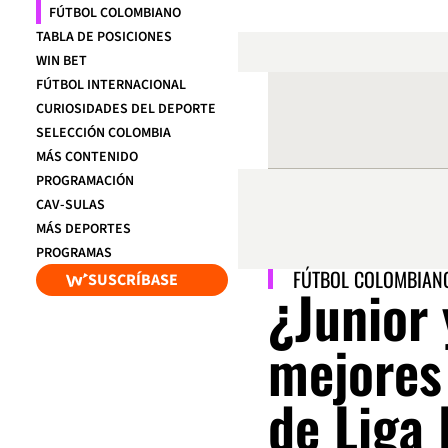
FÚTBOL COLOMBIANO
TABLA DE POSICIONES
WIN BET
FÚTBOL INTERNACIONAL
CURIOSIDADES DEL DEPORTE
SELECCIÓN COLOMBIA
MÁS CONTENIDO
PROGRAMACIÓN
CAV-SULAS
MÁS DEPORTES
PROGRAMAS
FÚTBOL COLOMBIAN
SUSCRÍBASE
¿Junior 
mejores 
de Liga