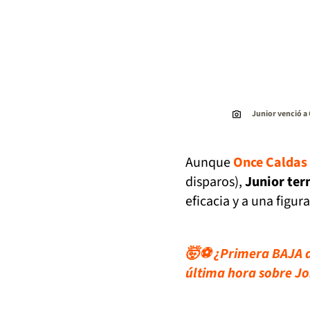
Junior venció a 
Aunque
Once Caldas
disparos),
Junior ter
eficacia y a una figur
🤯⚽ ¿Primera BAJA d
última hora sobre J