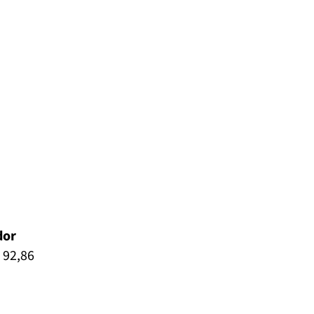
dor
 92,86