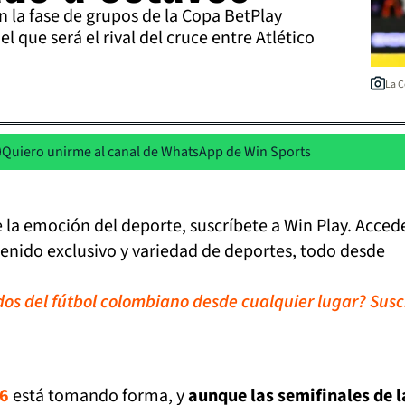
en la fase de grupos de la Copa BetPlay
l que será el rival del cruce entre Atlético
La C
Quiero unirme al canal de WhatsApp de Win Sports
de la emoción del deporte, suscríbete a Win Play. Acced
tenido exclusivo y variedad de deportes, todo desde
idos del fútbol colombiano desde cualquier lugar? Susc
26
está tomando forma, y
aunque las semifinales de l