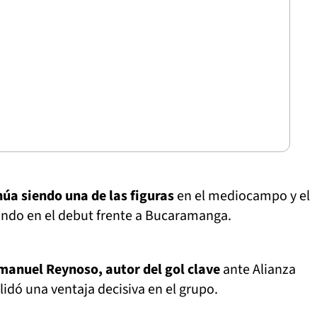
úa siendo una de las figuras
en el mediocampo y el
ndo en el debut frente a Bucaramanga.
anuel Reynoso, autor del gol clave
ante Alianza
idó una ventaja decisiva en el grupo.