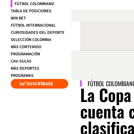
FÚTBOL COLOMBIANO
TABLA DE POSICIONES
WIN BET
FÚTBOL INTERNACIONAL
CURIOSIDADES DEL DEPORTE
SELECCIÓN COLOMBIA
MÁS CONTENIDO
PROGRAMACIÓN
CAV-SULAS
MÁS DEPORTES
PROGRAMAS
FÚTBOL COLOMBIAN
SUSCRÍBASE
La Copa
cuenta 
clasific