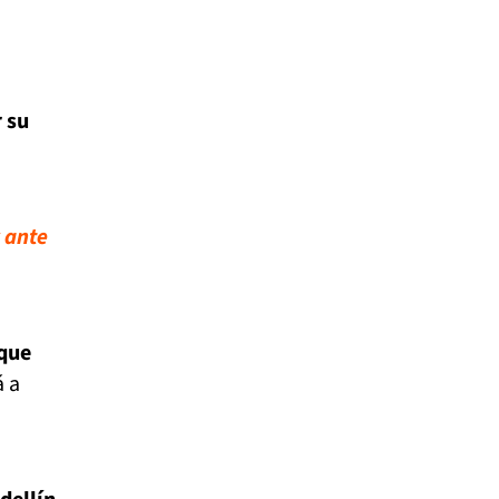
r su
r ante
 que
á a