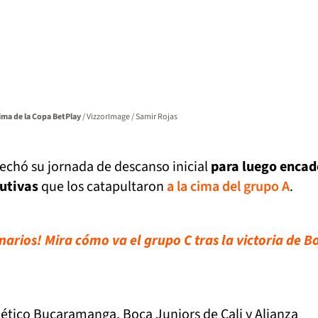
cima de la Copa BetPlay
/ VizzorImage / Samir Rojas
chó su jornada de descanso inicial
para luego enca
cutivas
que los catapultaron
a la cima del grupo A
.
arios! Mira cómo va el grupo C tras la victoria de B
lético Bucaramanga, Boca Juniors de Cali y Alianza