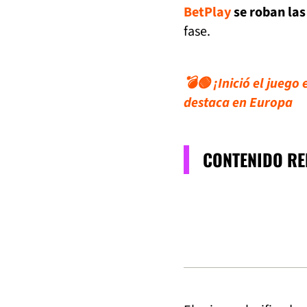
BetPlay
se roban la
fase.
💣🟢 ¡Inició el jueg
destaca en Europa
CONTENIDO R