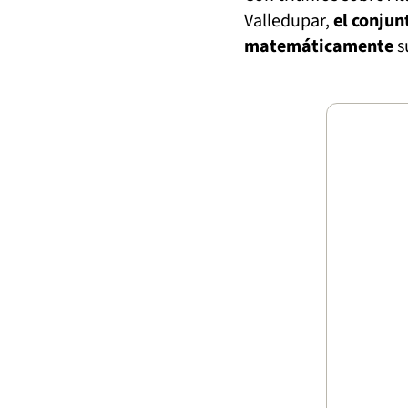
Valledupar,
el conju
matemáticamente
s