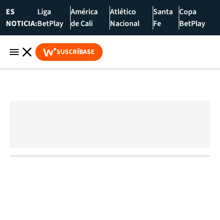
ES
Liga
América
Atlético
Santa
Copa
NOTICIA:
BetPlay
de Cali
Nacional
Fe
BetPlay
SUSCRÍBASE