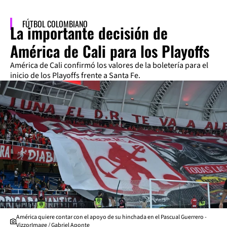
FÚTBOL COLOMBIANO
La importante decisión de
América de Cali para los Playoffs
América de Cali confirmó los valores de la boletería para el
inicio de los Playoffs frente a Santa Fe.
América quiere contar con el apoyo de su hinchada en el Pascual Guerrero -
VizzorImage / Gabriel Aponte