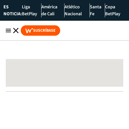
ES
Liga
América
Atlético
Santa
Copa
NOTICIA:
BetPlay
de Cali
Nacional
Fe
BetPlay
SUSCRÍBASE