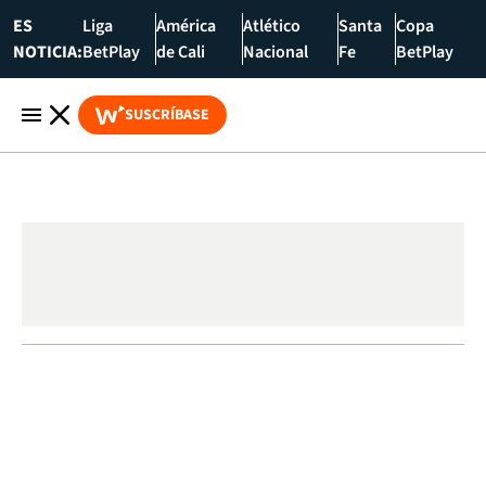
ES
Liga
América
Atlético
Santa
Copa
NOTICIA:
BetPlay
de Cali
Nacional
Fe
BetPlay
SUSCRÍBASE