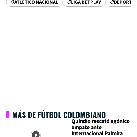
ATLÉTICO NACIONAL
LIGA BETPLAY
DEPORTES
MÁS DE FÚTBOL COLOMBIANO
Quindío rescató agónico
empate ante
Internacional Palmira