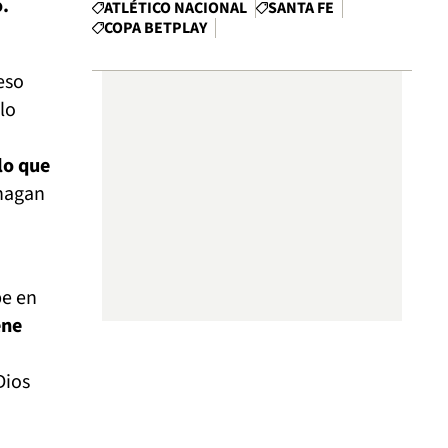
o.
ATLÉTICO NACIONAL
SANTA FE
COPA BETPLAY
eso
lo
lo que
hagan
pe en
ene
Dios