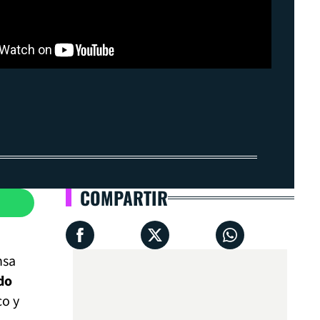
COMPARTIR
nsa
do
co y