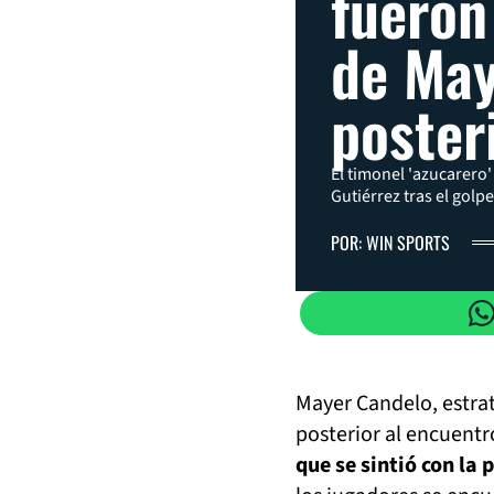
fueron
de May
poster
El timonel 'azucarero'
Gutiérrez tras el golpe
POR: WIN SPORTS
Mayer Candelo, estrat
posterior al encuentr
que se sintió con la