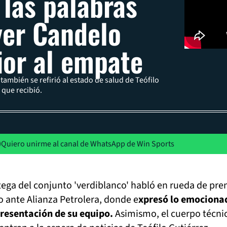
 las palabras
er Candelo
ior al empate
 también se refirió al estado de salud de Teófilo
 que recibió.
Quiero unirme al canal de WhatsApp de Win Sports
ega del conjunto 'verdiblanco' habló en rueda de pre
o ante Alianza Petrolera, donde e
xpresó lo emociona
 presentación de su equipo.
Asimismo, el cuerpo técni