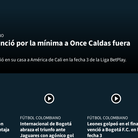
NO
nció por la mínima a Once Caldas fuera
ó en su casa a América de Cali en la fecha 3 de la Liga BetPlay.
FÚTBOL COLOMBIANO
FÚTBOL COLOMBIANO
ón
Internacional de Bogotá
Leones golpeó en el fina
taja
abraza el triunfo ante
venció a Bogotá F.C. en 
Jaguares con agónico gol
fecha 3