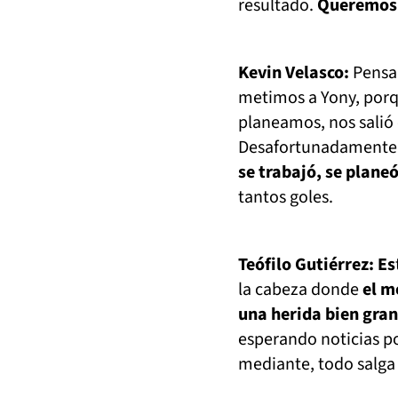
resultado.
Queremos 
Kevin Velasco:
Pensam
metimos a Yony, porque
planeamos, nos salió
Desafortunadamente
se trabajó, se planeó
tantos goles.
Teófilo Gutiérrez:
E
s
la cabeza donde
el m
una herida bien gra
esperando noticias po
mediante, todo salga b