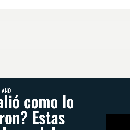
BIANO
alió como lo
ron? Estas