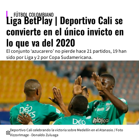
FÚTBOL COLOMBIANO
Liga BetPlay | Deportivo Cali se
convierte en el único invicto en
lo que va del 2020
El conjunto ‘azucarero’ no pierde hace 21 partidos, 19 han
sido por Liga y 2 por Copa Sudamericana.
Deportivo Cali celebrando la victoria sobre Medellín en el Atanasio / Foto
VizzorImage - Donaldo Zuluaga