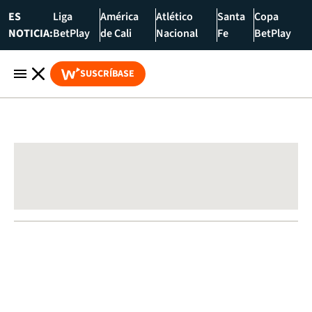
ES
Liga
América
Atlético
Santa
Copa
NOTICIA:
BetPlay
de Cali
Nacional
Fe
BetPlay
SUSCRÍBASE