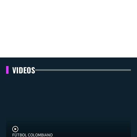
VIDEOS
FÚTBOL COLOMBIANO