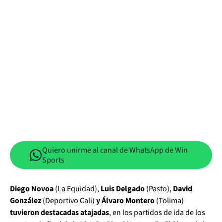
Quiero unirme al canal de WhatsApp de Win
Sports
Diego Novoa
(La Equidad),
Luis Delgado
(Pasto),
David
González
(Deportivo Cali)
y Álvaro Montero
(Tolima)
tuvieron destacadas atajadas
, en los partidos de ida de los