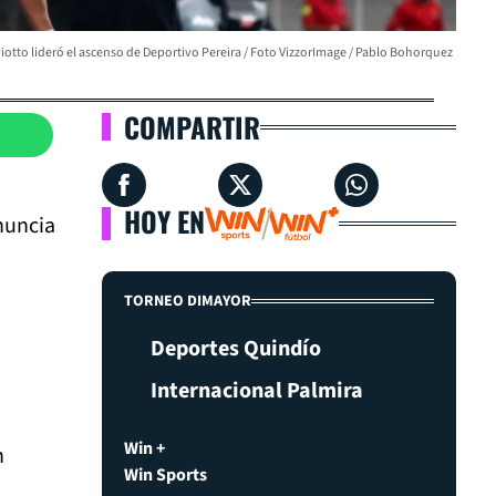
iotto lideró el ascenso de Deportivo Pereira / Foto VizzorImage / Pablo Bohorquez
COMPARTIR
HOY EN
nuncia
TORNEO DIMAYOR
Deportes Quindío
Internacional Palmira
Win +
n
Win Sports