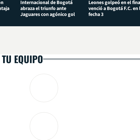
ón
Internacional de Bogotá
Leones golpeó en el fina
taja
abraza el triunfo ante
venció a Bogotá F.C. en 
Jaguares con agónico gol
fecha 3
 TU EQUIPO