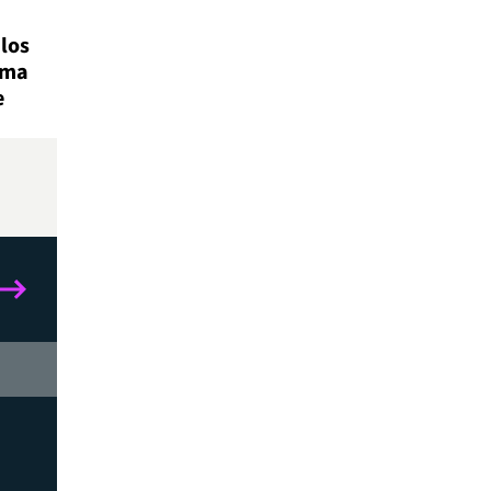
los
uma
e