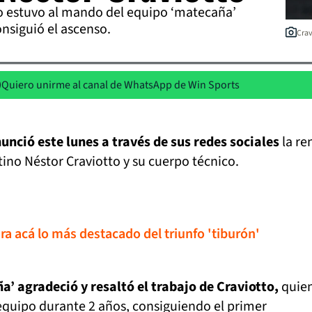
no estuvo al mando del equipo ‘matecaña’
onsiguió el ascenso.
Crav
Quiero unirme al canal de WhatsApp de Win Sports
unció este lunes a través de sus redes sociales
la re
ino Néstor Craviotto y su cuerpo técnico.
ira acá lo más destacado del triunfo 'tiburón'
a’ agradeció y resaltó el trabajo de Craviotto,
quie
equipo durante 2 años, consiguiendo el primer