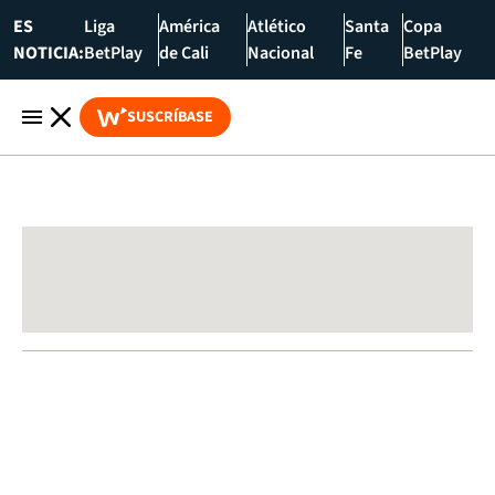
ES
Liga
América
Atlético
Santa
Copa
NOTICIA:
BetPlay
de Cali
Nacional
Fe
BetPlay
SUSCRÍBASE