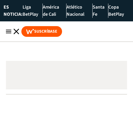
ES
Liga
América
Atlético
Santa
Copa
NOTICIA:
BetPlay
de Cali
Nacional
Fe
BetPlay
SUSCRÍBASE