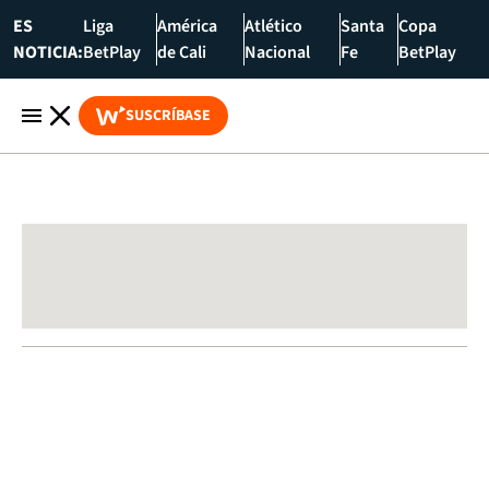
ES
Liga
América
Atlético
Santa
Copa
NOTICIA:
BetPlay
de Cali
Nacional
Fe
BetPlay
SUSCRÍBASE