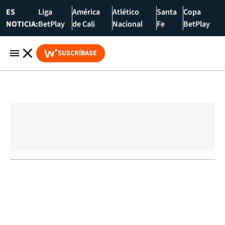
ES
Liga
América
Atlético
Santa
Copa
NOTICIA:
BetPlay
de Cali
Nacional
Fe
BetPlay
SUSCRÍBASE