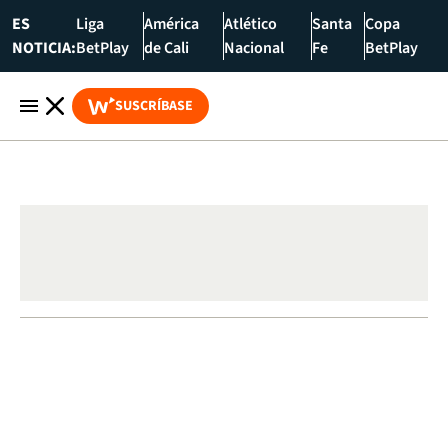
ES
Liga
América
Atlético
Santa
Copa
NOTICIA:
BetPlay
de Cali
Nacional
Fe
BetPlay
SUSCRÍBASE