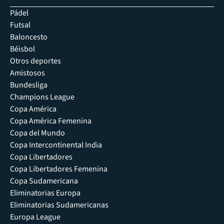
Pádel
Futsal
Baloncesto
Béisbol
Otros deportes
Amistosos
Bundesliga
Champions League
Copa América
Copa América Femenina
Copa del Mundo
Copa Intercontinental India
Copa Libertadores
Copa Libertadores Femenina
Copa Sudamericana
Eliminatorias Europa
Eliminatorias Sudamericanas
Europa League