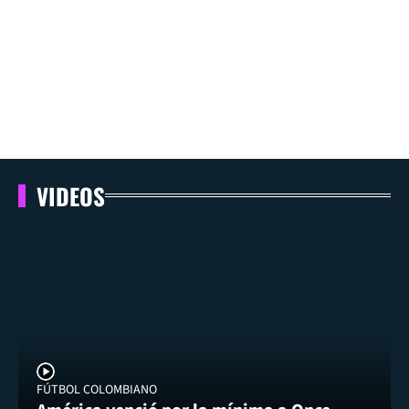
VIDEOS
FÚTBOL COLOMBIANO