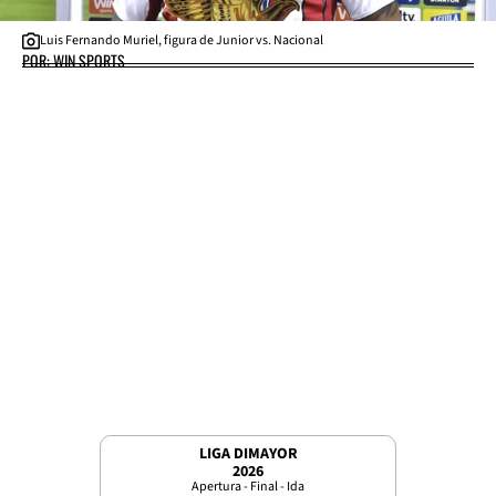
Luis Fernando Muriel, figura de Junior vs. Nacional
POR: WIN SPORTS
LIGA DIMAYOR
2026
Apertura - Final - Ida