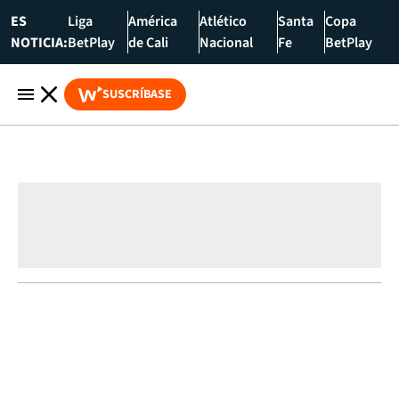
ES
Liga
América
Atlético
Santa
Copa
NOTICIA:
BetPlay
de Cali
Nacional
Fe
BetPlay
SUSCRÍBASE