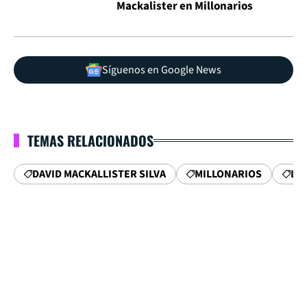
Mackalister en Millonarios
Síguenos en Google News
TEMAS RELACIONADOS
DAVID MACKALLISTER SILVA
MILLONARIOS
LI