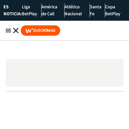
ES
Liga
América
Atlético
Santa
Copa
NOTICIA:
BetPlay
de Cali
Nacional
Fe
BetPlay
SUSCRÍBASE