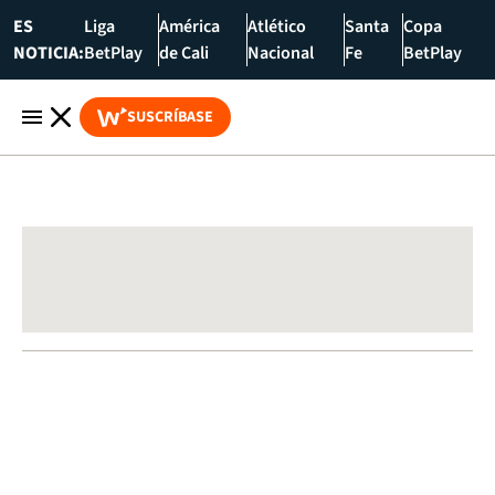
ES
Liga
América
Atlético
Santa
Copa
NOTICIA:
BetPlay
de Cali
Nacional
Fe
BetPlay
SUSCRÍBASE