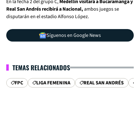
En la fecha 2 del grupo C,
Medellín visitará a Bucaramanga y
Real San Andrés recibirá a Nacional,
ambos juegos se
disputarán en el estadio Alfonso López.
Síguenos en Google News
TEMAS RELACIONADOS
FPC
LIGA FEMENINA
REAL SAN ANDRÉS
M