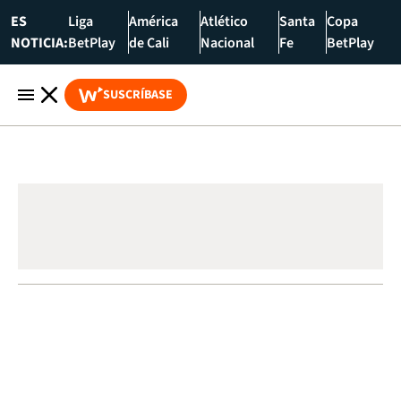
ES
Liga
América
Atlético
Santa
Copa
NOTICIA:
BetPlay
de Cali
Nacional
Fe
BetPlay
SUSCRÍBASE