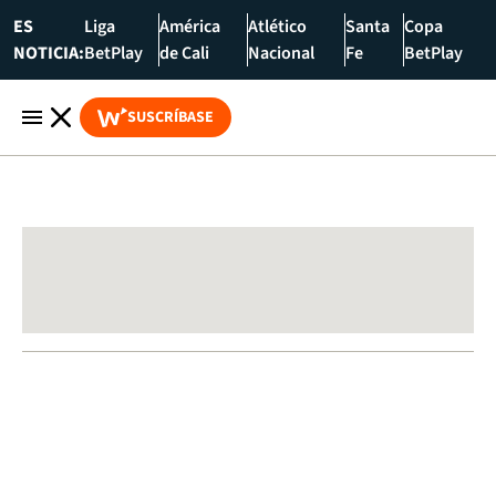
ES
Liga
América
Atlético
Santa
Copa
NOTICIA:
BetPlay
de Cali
Nacional
Fe
BetPlay
SUSCRÍBASE