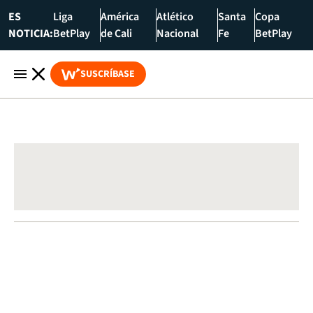
ES
Liga
América
Atlético
Santa
Copa
NOTICIA:
BetPlay
de Cali
Nacional
Fe
BetPlay
SUSCRÍBASE