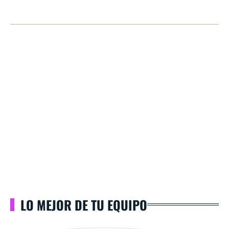
LO MEJOR DE TU EQUIPO