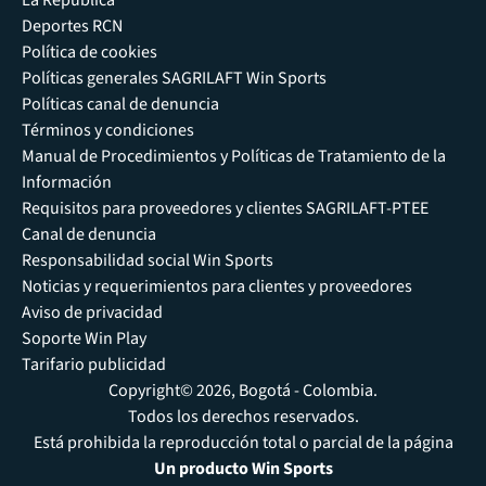
Deportes RCN
Política de cookies
Políticas generales SAGRILAFT Win Sports
Políticas canal de denuncia
Términos y condiciones
Manual de Procedimientos y Políticas de Tratamiento de la
Información
Requisitos para proveedores y clientes SAGRILAFT-PTEE
Canal de denuncia
Responsabilidad social Win Sports
Noticias y requerimientos para clientes y proveedores
Aviso de privacidad
Soporte Win Play
Tarifario publicidad
Copyright© 2026, Bogotá - Colombia.
Todos los derechos reservados.
Está prohibida la reproducción total o parcial de la página
Un producto Win Sports