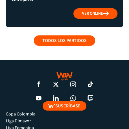
VER ONLINE
TODOS LOS PARTIDOS
SUSCRÍBASE
Copa Colombia
Liga Dimayor
Liga Femenina