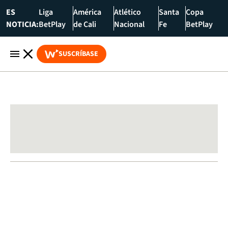
ES
Liga
América
Atlético
Santa
Copa
NOTICIA:
BetPlay
de Cali
Nacional
Fe
BetPlay
SUSCRÍBASE