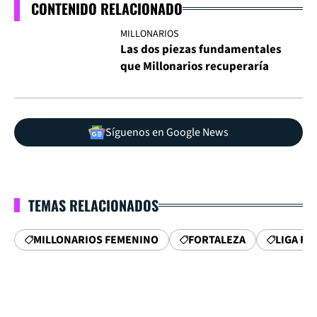
CONTENIDO RELACIONADO
MILLONARIOS
Las dos piezas fundamentales
que Millonarios recuperaría
Síguenos en Google News
TEMAS RELACIONADOS
MILLONARIOS FEMENINO
FORTALEZA
LIGA FE