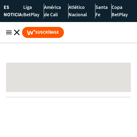
ES
Liga
América
Atlético
Santa
Copa
NOTICIA:
BetPlay
de Cali
Nacional
Fe
BetPlay
SUSCRÍBASE