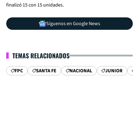
finalizó 15 con 15 unidades.
Síguenos en Google News
TEMAS RELACIONADOS
FPC
SANTA FE
NACIONAL
JUNIOR
C