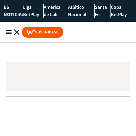
ES
Liga
América
Atlético
Santa
Copa
NOTICIA:
BetPlay
de Cali
Nacional
Fe
BetPlay
SUSCRÍBASE