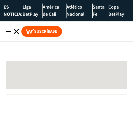
ES
Liga
América
Atlético
Santa
Copa
NOTICIA:
BetPlay
de Cali
Nacional
Fe
BetPlay
SUSCRÍBASE