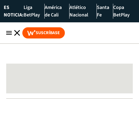
ES
Liga
América
Atlético
Santa
Copa
NOTICIA:
BetPlay
de Cali
Nacional
Fe
BetPlay
SUSCRÍBASE