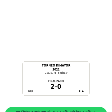
TORNEO DIMAYOR
2022
Clausura - Fecha 9
FINALIZADO
2
-
0
HUI
LLA
Quiero unirme al canal de WhatsApp de Win