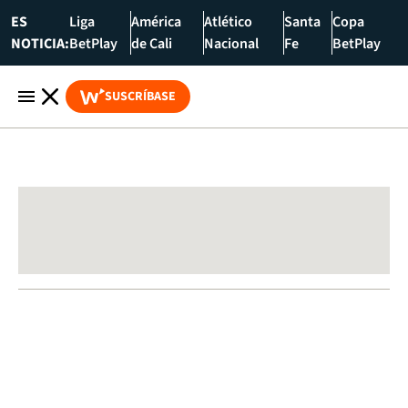
ES
Liga
América
Atlético
Santa
Copa
NOTICIA:
BetPlay
de Cali
Nacional
Fe
BetPlay
SUSCRÍBASE