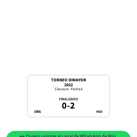
TORNEO DIMAYOR
2022
Clausura - Fecha 6
FINALIZADO
0
-
2
ORS
HUI
Quiero unirme al canal de WhatsApp de Win