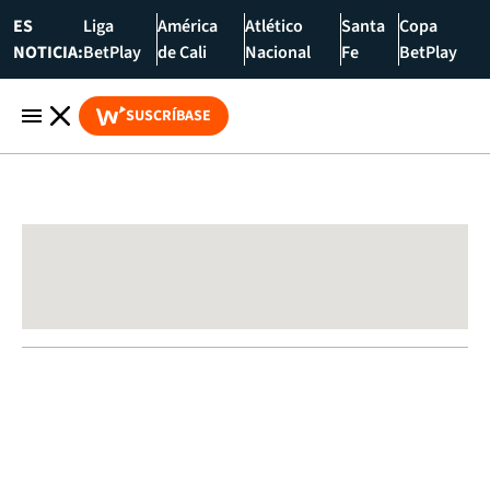
ES
Liga
América
Atlético
Santa
Copa
NOTICIA:
BetPlay
de Cali
Nacional
Fe
BetPlay
SUSCRÍBASE