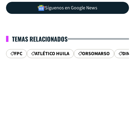
Síguenos en Google News
TEMAS RELACIONADOS
FPC
ATLÉTICO HUILA
ORSOMARSO
DIMA