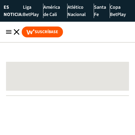
ES
Liga
América
Atlético
Santa
Copa
NOTICIA:
BetPlay
de Cali
Nacional
Fe
BetPlay
SUSCRÍBASE