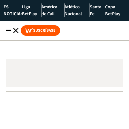
ES
Liga
América
Atlético
Santa
Copa
NOTICIA:
BetPlay
de Cali
Nacional
Fe
BetPlay
SUSCRÍBASE