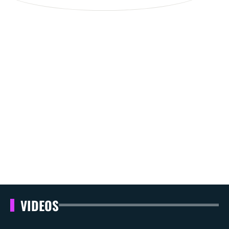
VIDEOS