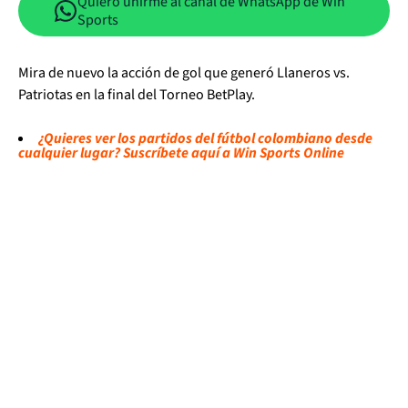
Quiero unirme al canal de WhatsApp de Win
Sports
Mira de nuevo la acción de gol que generó Llaneros vs.
Patriotas en la final del Torneo BetPlay.
¿Quieres ver los partidos del fútbol colombiano desde
cualquier lugar? Suscríbete aquí a Win Sports Online