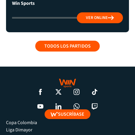
Win Sports
VER ONLINE
TODOS LOS PARTIDOS
SUSCRÍBASE
Copa Colombia
Liga Dimayor