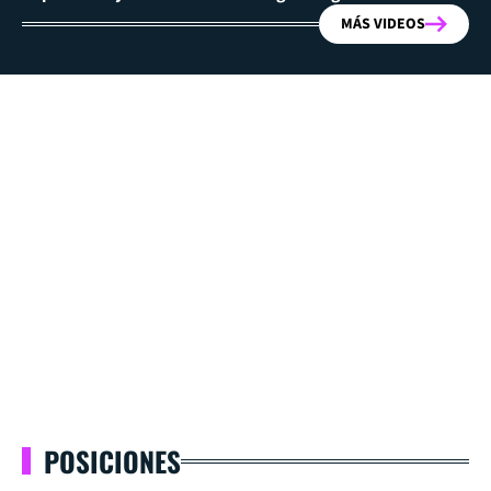
MÁS VIDEOS
POSICIONES