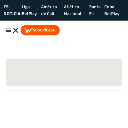
ES
Liga
América
Atlético
Santa
Copa
NOTICIA:
BetPlay
de Cali
Nacional
Fe
BetPlay
SUSCRÍBASE