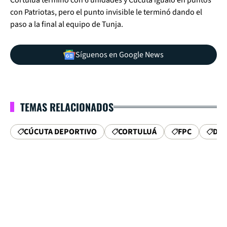
Cortuluá terminó con 6 unidades y Cúcuta igualó en puntos
con Patriotas, pero el punto invisible le terminó dando el
paso a la final al equipo de Tunja.
Síguenos en Google News
TEMAS RELACIONADOS
CÚCUTA DEPORTIVO
CORTULUÁ
FPC
DIM