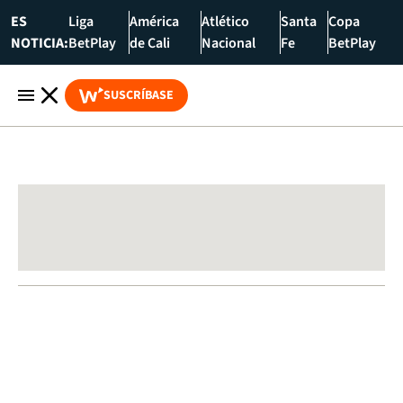
ES
Liga
América
Atlético
Santa
Copa
NOTICIA:
BetPlay
de Cali
Nacional
Fe
BetPlay
SUSCRÍBASE