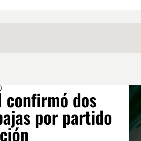
O
l confirmó dos
ajas por partido
cción