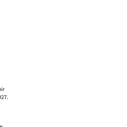
ir
027.
de