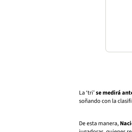
La ‘tri’
se medirá ant
soñando con la clasif
De esta manera,
Naci
jugadoras, quienes r