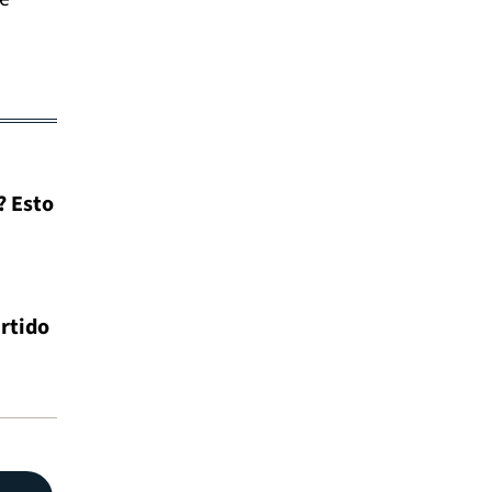
? Esto
artido